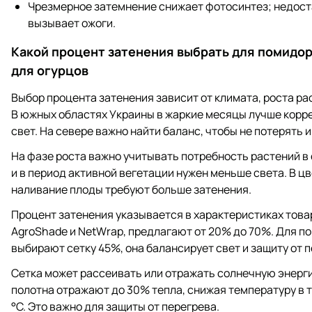
Чрезмерное затемнение снижает фотосинтез; недост
вызывает ожоги.
Какой процент затенения выбрать для помидоро
для огурцов
Выбор процента затенения зависит от климата, роста рас
В южных областях Украины в жаркие месяцы лучше корр
свет. На севере важно найти баланс, чтобы не потерять 
На фазе роста важно учитывать потребность растений в 
и в период активной вегетации нужен меньше света. В цв
наливание плоды требуют больше затенения.
Процент затенения указывается в характеристиках товар
AgroShade и NetWrap, предлагают от 20% до 70%. Для п
выбирают сетку 45%, она балансирует свет и защиту от п
Сетка может рассеивать или отражать солнечную энерг
полотна отражают до 30% тепла, снижая температуру в т
°C. Это важно для защиты от перегрева.