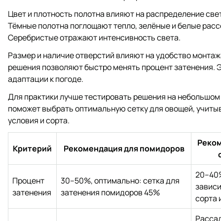
Цвет и плотность полотна влияют на распределение свет
Тёмные полотна поглощают тепло, зелёные и белые расс
Серебристые отражают интенсивность света.
Размер и наличие отверстий влияют на удобство монта
решения позволяют быстро менять процент затенения. 
адаптации к погоде.
Для практики лучше тестировать решения на небольшом 
поможет выбрать оптимальную сетку для овощей, учиты
условия и сорта.
Реком
Критерий
Рекомендация для помидоров
20–40%
Процент
30–50%, оптимально: сетка для
зависи
затенения
затенения помидоров 45%
сорта 
Рассад