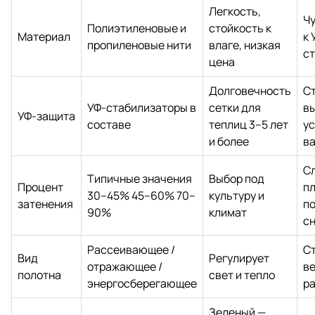
Легкость,
Ч
Полиэтиленовые и
стойкость к
Материал
к 
пропиленовые нити
влаге, низкая
с
цена
Долговечность
С
УФ‑стабилизаторы в
сетки для
в
УФ‑защита
составе
теплиц 3–5 лет
у
и более
в
С
Типичные значения
Выбор под
Процент
п
30–45% 45–60% 70–
культуру и
затенения
п
90%
климат
с
Рассеивающее /
С
Вид
Регулирует
отражающее /
в
полотна
свет и тепло
энергосберегающее
р
Зеленый —