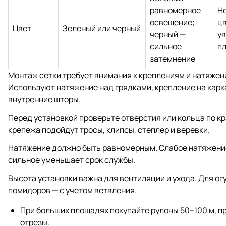
равномерное
Н
освещение;
ц
Цвет
Зеленый или черный
черный —
ув
сильное
п
затемнение
Монтаж сетки требует внимания к креплениям и натяжен
Используют натяжение над грядками, крепление на карк
внутренние шторы.
Перед установкой проверьте отверстия или кольца по к
крепежа подойдут тросы, клипсы, степлер и веревки.
Натяжение должно быть равномерным. Слабое натяжение
сильное уменьшает срок службы.
Высота установки важна для вентиляции и ухода. Для огу
помидоров — с учетом ветвления.
При больших площадях покупайте рулоны 50–100 м, п
отрезы.