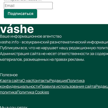
Подписаться
Ваше информационное агентство
vashe.info - всеукраинский разнотематический информаци
Публикуем все, что не нарушает нашу редакционную полит
Администрация сайта не несет ответственности за содер
материалов, размещенных на правах рекламы.
Полезное
Карта сайта
О нас
Контакты
Редакция
Политика
конфиденциальности
Правила использования сайта
Редак
политика
Политика Cookies
Мы в соц сетях