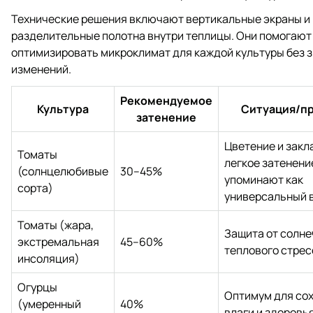
Технические решения включают вертикальные экраны и
разделительные полотна внутри теплицы. Они помогают
оптимизировать микроклимат для каждой культуры без 
изменений.
Рекомендуемое
Культура
Ситуация/п
затенение
Цветение и закл
Томаты
легкое затенени
(солнцелюбивые
30–45%
упоминают как
сорта)
универсальный 
Томаты (жара,
Защита от солне
экстремальная
45–60%
теплового стрес
инсоляция)
Огурцы
Оптимум для со
(умеренный
40%
влаги и здоровь