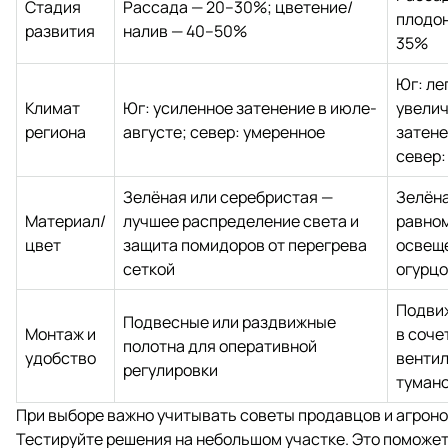
Стадия
Рассада — 20–30%; цветение/
плодо
развития
налив — 40–50%
35%
Юг: ле
Климат
Юг: усиленное затенение в июле-
увели
региона
августе; север: умеренное
затене
север:
Зелёная или серебристая —
Зелёна
Материал/
лучшее распределение света и
равно
цвет
защита помидоров от перегрева
освещ
сеткой
огурц
Подви
Подвесные или раздвижные
Монтаж и
в соче
полотна для оперативной
удобство
вентил
регулировки
туман
При выборе важно учитывать советы продавцов и агроно
Тестируйте решения на небольшом участке. Это поможет