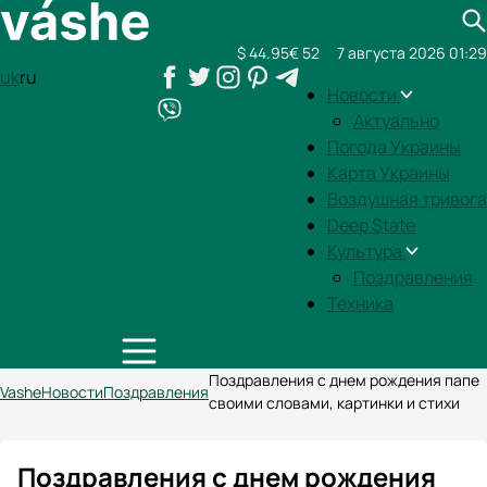
$ 44.95
€ 52
7 августа 2026 01:29
uk
ru
Новости
Актуально
Погода Украины
Карта Украины
Воздушная тривога
Deep State
Культура
Поздравления
Техника
Поздравления с днем рождения папе
Vashe
Новости
Поздравления
своими словами, картинки и стихи
Поздравления с днем рождения