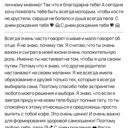
личному мнению! Так что я благодарна тебе! А сегодня
хочу пожелать тебе быть всегда молодым, чтобы кости
не хрустели, сердце не болело и душа всегда пела. С
днем рождения тебя 💖 🤗 С днем рождения тебя 💖 🤗
Всегда очень часто говорят о маме и мало говорят об
отце. Я не знаю, почему так. Я считаю, что ты очень
важен и сыграл в моей жизни очень положительную
роль. Именно ты настаивал на том, чтобы я шла своим
путем. Потому что я знаю, что другие родители
настаивают на своем желании. Я же всегда имела
образование и друзей только тех, которые я всегда
выбирала сама. Поэтому спасибо тебе за принятие
любого моего решения и выбора. Я знаю, что если я
завтра приду и на моем теле будут полные тату, то ты
спокойно к этому отнесешься и предложишь просто
выпить с тобой кофе. Это очень ценно! И очень важно
для формирования здоровой самооценки! Поэтому
люблю тебя, папа 😘💕 С днем рождения ❤️ Расти