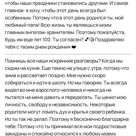
чтобы наши праздники становились другими. И самое
главное: я хочу, чтобы этот день всегда был
особенным. Потому что в этот день родился ты, мой
любимый папа! Всю жизнь ты являешься моим
главным ангелом-хранителем. Поэтому пожалуйста,
будь им еще лет 100. Ты согласен? 💕😘 Поздравляю
тебя с твоим днем рождения ❤️
Помнишь все наши искренние разговоры? Когда мы
сидим на кухне. Еще темно на улице с утра, потому что
зима и рассветает поздно. Мне нужно скоро
собираться и идти в школу. Но мы говорим. Ты всегда
видел во мне взрослого человека и никогда не
пытался на меня давить и переделать. Ты ценил мою
личность, свободу и независимость. Некоторые
родители могут ломать дух и крылья своего ребенка.
Но ты так не делал. Поэтому я бесконечно благодарна
тебе. Потому что ты принимал все мои подростковые
закидоны и спокойно относился к любому моему