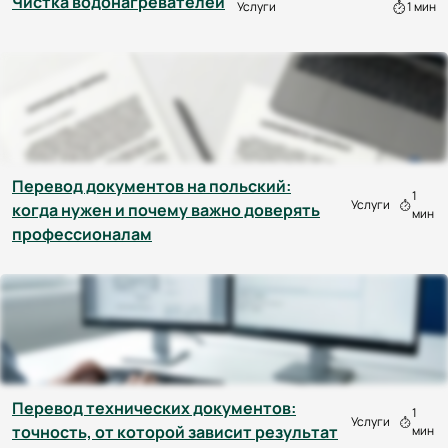
Чистка водонагревателей
Услуги
1 мин
Перевод документов на польский:
1
Услуги
когда нужен и почему важно доверять
мин
профессионалам
Перевод технических документов:
1
Услуги
точность, от которой зависит результат
мин