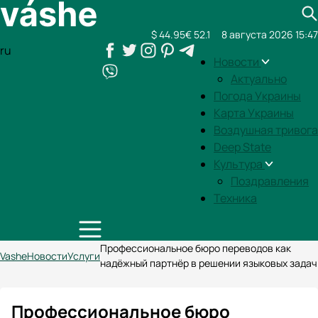
$ 44.95
€ 52.1
8 августа 2026 15:47
ru
Новости
Актуально
Погода Украины
Карта Украины
Воздушная тривога
Deep State
Культура
Поздравления
Техника
Профессиональное бюро переводов как
Vashe
Новости
Услуги
надёжный партнёр в решении языковых задач
Профессиональное бюро