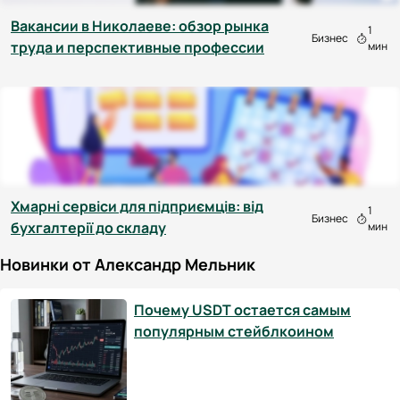
Вакансии в Николаеве: обзор рынка
1
Бизнес
труда и перспективные профессии
мин
Хмарні сервіси для підприємців: від
1
Бизнес
бухгалтерії до складу
мин
Новинки от Александр Мельник
Почему USDT остается самым
популярным стейблкоином