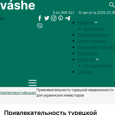
$ 44.95
€ 52.1
10 августа 2026 23:18
ru
Новости
Актуально
Погода Украины
Карта Украины
Воздушная тривога
Deep State
Культура
Поздравления
Техника
Привлекательность турецкой недвижимости
Vashe
Новости
Бизнес
для украинских инвесторов
Привлекательность турецкой