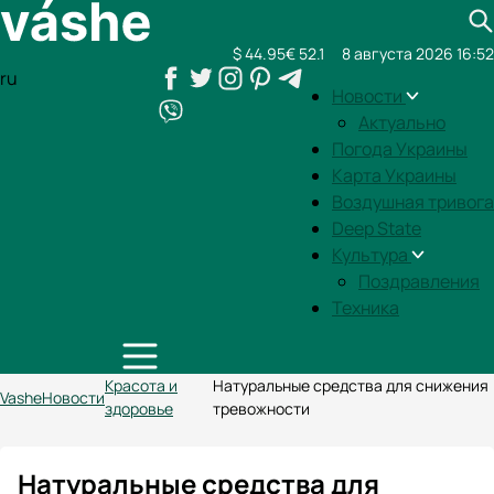
$ 44.95
€ 52.1
8 августа 2026 16:52
ru
Новости
Актуально
Погода Украины
Карта Украины
Воздушная тривога
Deep State
Культура
Поздравления
Техника
Красота и
Натуральные средства для снижения
Vashe
Новости
здоровье
тревожности
Натуральные средства для