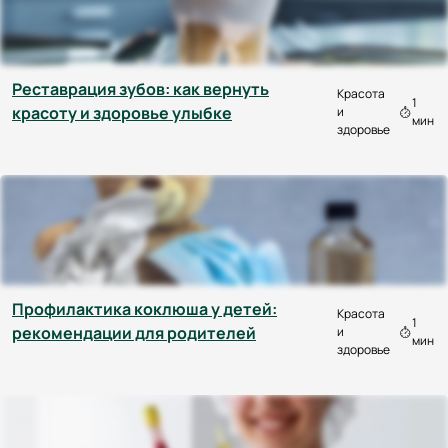
Реставрация зубов: как вернуть
Красота
1
красоту и здоровье улыбке
и
мин
здоровье
Профилактика коклюша у детей:
Красота
1
рекомендации для родителей
и
мин
здоровье