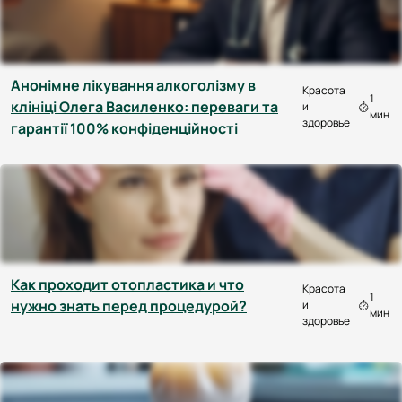
Анонімне лікування алкоголізму в
Красота
1
клініці Олега Василенко: переваги та
и
мин
здоровье
гарантії 100% конфіденційності
Как проходит отопластика и что
Красота
1
нужно знать перед процедурой?
и
мин
здоровье