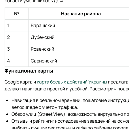
области уменьшилось до 4.
№
Название района
1
Варашский
2
Дубенский
3
Ровенский
4
Сарненский
Функционал карты
Google карта и
карта боевых действий Украины
предлага
делают навигацию простой и удобной. Рассмотрим подро
Навигация в реальном времени: пошаговые инструкци
велосипеде с учетом трафика.
Обзор улиц (Street View): возможность виртуально пр
Отзывы и рейтинги: исследование заведений на осно
выбрать лучшие рестораны и кафе по районам города