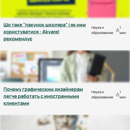
Що таке "пакунок школяра" і як ним
Наука и
1
користуватися - Akvarel
образование
мин
рекомендує
Почему графическим дизайнерам
Наука и
1
легче работать с иностранными
образование
мин
клиентами