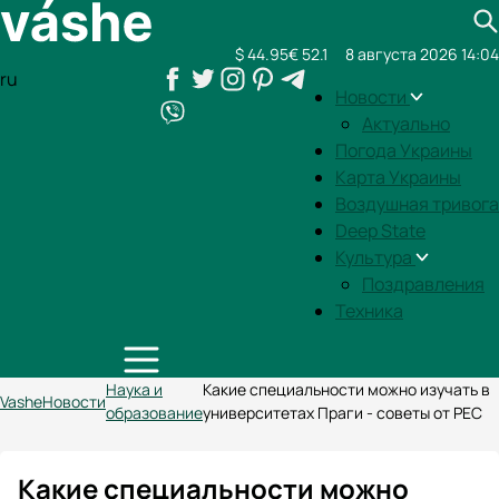
$ 44.95
€ 52.1
8 августа 2026 14:04
ru
Новости
Актуально
Погода Украины
Карта Украины
Воздушная тривога
Deep State
Культура
Поздравления
Техника
Наука и
Какие специальности можно изучать в
Vashe
Новости
образование
университетах Праги - советы от PEC
Какие специальности можно