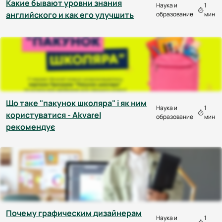
Какие бывают уровни знания
Наука и
1
английского и как его улучшить
образование
мин
Що таке "пакунок школяра" і як ним
Наука и
1
користуватися - Akvarel
образование
мин
рекомендує
Почему графическим дизайнерам
Наука и
1