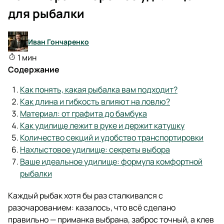
для рыбалки
Иван Гончаренко
1 мин
Содержание
Как понять, какая рыбалка вам подходит?
Как длина и гибкость влияют на ловлю?
Материал: от графита до бамбука
Как удилище лежит в руке и держит катушку
Количество секций и удобство транспортировки
Нахлыстовое удилище: секреты выбора
Ваше идеальное удилище: формула комфортной
рыбалки
Каждый рыбак хотя бы раз сталкивался с
разочарованием: казалось, что всё сделано
правильно — приманка выбрана, заброс точный, а клев