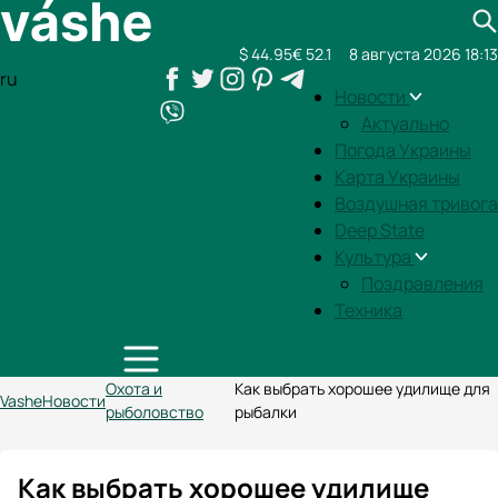
$ 44.95
€ 52.1
8 августа 2026 18:13
ru
Новости
Актуально
Погода Украины
Карта Украины
Воздушная тривога
Deep State
Культура
Поздравления
Техника
Охота и
Как выбрать хорошее удилище для
Vashe
Новости
рыболовство
рыбалки
Как выбрать хорошее удилище