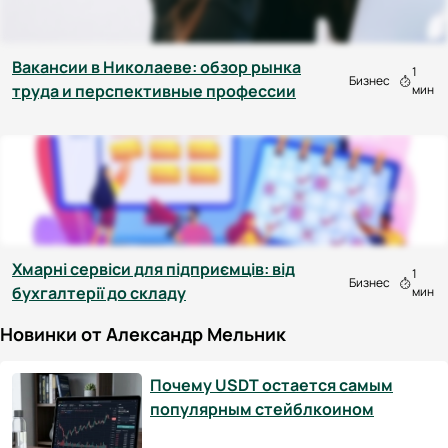
Вакансии в Николаеве: обзор рынка
1
Бизнес
труда и перспективные профессии
мин
Хмарні сервіси для підприємців: від
1
Бизнес
бухгалтерії до складу
мин
Новинки от Александр Мельник
Почему USDT остается самым
популярным стейблкоином