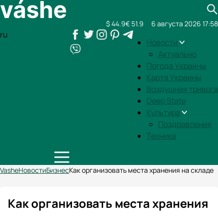
$ 44.9
€ 51.9
6 августа 2026 17:58
ru
Новости
Актуально
Погода Украины
Карта Украины
Воздушная тривога
Deep State
Культура
Поздравления
Техника
Vashe
Новости
Бизнес
Как организовать места хранения на складе
Как организовать места хранения