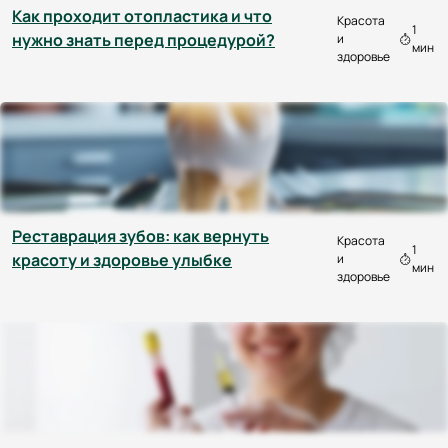
Как проходит отопластика и что
Красота
1
нужно знать перед процедурой?
и
мин
здоровье
Реставрация зубов: как вернуть
Красота
1
красоту и здоровье улыбке
и
мин
здоровье