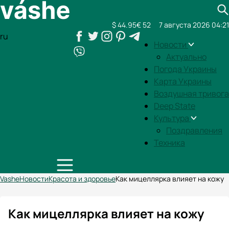
$ 44.95
€ 52
7 августа 2026 04:21
ru
Новости
Актуально
Погода Украины
Карта Украины
Воздушная тривога
Deep State
Культура
Поздравления
Техника
Vashe
Новости
Красота и здоровье
Как мицеллярка влияет на кожу
Как мицеллярка влияет на кожу