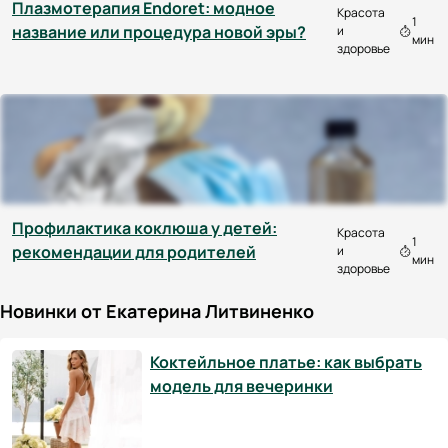
Плазмотерапия Endoret: модное
Красота
1
название или процедура новой эры?
и
мин
здоровье
Профилактика коклюша у детей:
Красота
1
рекомендации для родителей
и
мин
здоровье
Новинки от Екатерина Литвиненко
Коктейльное платье: как выбрать
модель для вечеринки