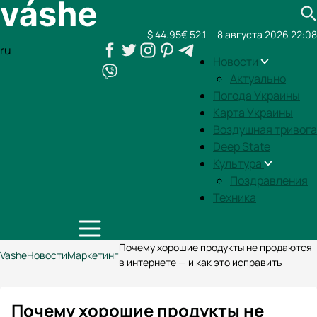
$ 44.95
€ 52.1
8 августа 2026 22:08
ru
Новости
Актуально
Погода Украины
Карта Украины
Воздушная тривога
Deep State
Культура
Поздравления
Техника
Почему хорошие продукты не продаются
Vashe
Новости
Маркетинг
в интернете — и как это исправить
Почему хорошие продукты не