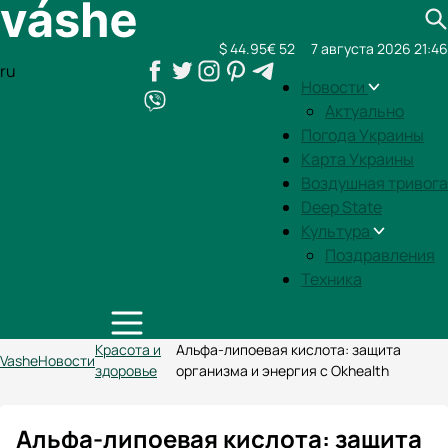
$ 44.95
€ 52
7 августа 2026 21:46
ru
Новости
Актуально
Погода Украины
Карта Украины
Воздушная тривога
Deep State
Культура
Поздравления
Техника
Красота и
Альфа-липоевая кислота: защита
Vashe
Новости
здоровье
организма и энергия с Okhealth
Альфа-липоевая кислота: защита