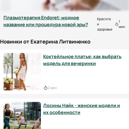
Плазмотерапия Endoret: модное
Красота
1
название или процедура новой эры?
и
мин
здоровье
Новинки от Екатерина Литвиненко
Коктейльное платье: как выбрать
модель для вечеринки
2 мин
Лосины Найк - женские модели и
их особенности