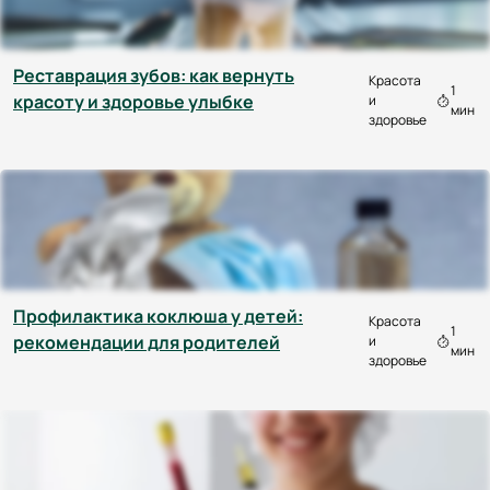
Реставрация зубов: как вернуть
Красота
1
красоту и здоровье улыбке
и
мин
здоровье
Профилактика коклюша у детей:
Красота
1
рекомендации для родителей
и
мин
здоровье