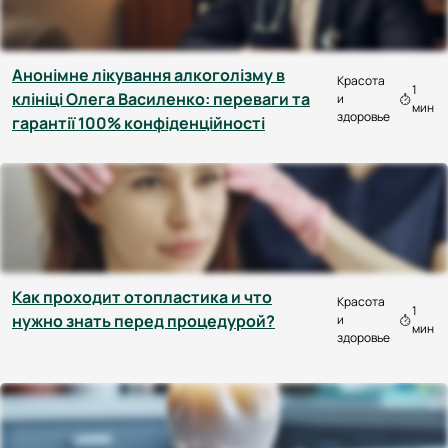
Анонімне лікування алкоголізму в
Красота
1
клініці Олега Василенко: переваги та
и
мин
здоровье
гарантії 100% конфіденційності
Как проходит отопластика и что
Красота
1
нужно знать перед процедурой?
и
мин
здоровье