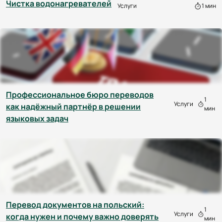
Чистка водонагревателей
Услуги
1 мин
Профессиональное бюро переводов
1
Услуги
как надёжный партнёр в решении
мин
языковых задач
Перевод документов на польский:
1
Услуги
когда нужен и почему важно доверять
мин