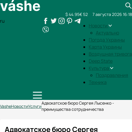
$ 44.95
€ 52
7 августа 2026 16:18
ru
Новости
Актуально
Погода Украины
Карта Украины
Воздушная тривога
Deep State
Культура
Поздравления
Техника
Адвокатское бюро Сергея Лысенко -
Vashe
Новости
Услуги
преимущества сотрудничества
Адвокатское бюро Сергея