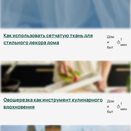
Как использовать сетчатую ткань для
Дом
1
стильного декора дома
и
мин
быт
Овощерезка как инструмент кулинарного
Дом
1
вдохновения
и
мин
быт