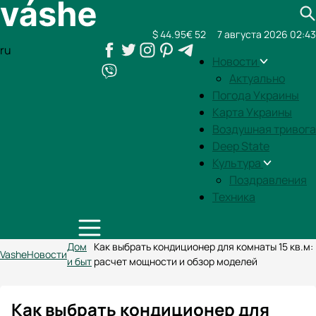
$ 44.95
€ 52
7 августа 2026 02:43
ru
Новости
Актуально
Погода Украины
Карта Украины
Воздушная тривога
Deep State
Культура
Поздравления
Техника
Дом
Как выбрать кондиционер для комнаты 15 кв.м:
Vashe
Новости
и быт
расчет мощности и обзор моделей
Как выбрать кондиционер для