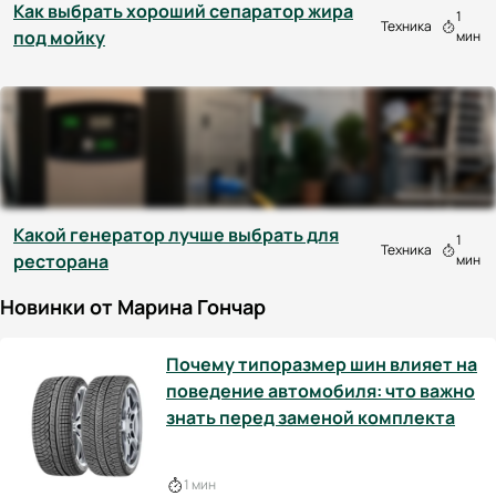
Как выбрать хороший сепаратор жира
1
Техника
под мойку
мин
Какой генератор лучше выбрать для
1
Техника
ресторана
мин
Новинки от Марина Гончар
Почему типоразмер шин влияет на
поведение автомобиля: что важно
знать перед заменой комплекта
1 мин