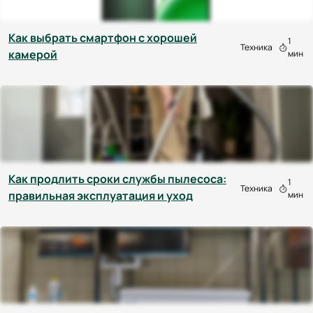
Как выбрать смартфон с хорошей
1
Техника
камерой
мин
Как продлить сроки службы пылесоса:
1
Техника
правильная эксплуатация и уход
мин