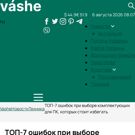
$ 44.9
€ 51.9
6 августа 2026 08:07
ru
Новости
Актуально
Погода Украины
Карта Украины
Воздушная тривога
Deep State
Культура
Поздравления
Техника
ТОП-7 ошибок при выборе комплектующих
Vashe
Новости
Техника
для ПК, которых стоит избегать
ТОП-7 ошибок при выборе