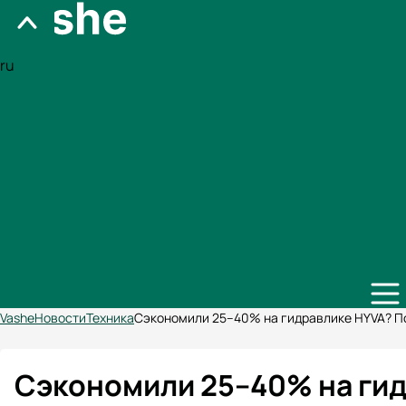
ru
Vashe
Новости
Техника
Сэкономили 25–40% на гидравлике HYVA? По
Сэкономили 25–40% на ги