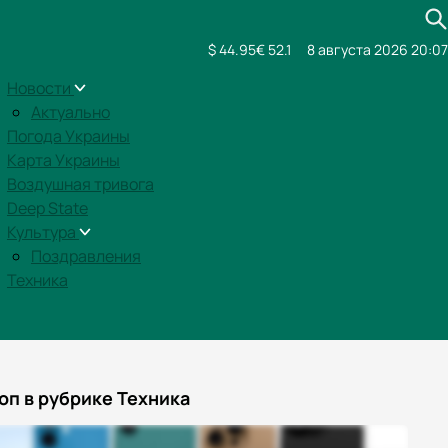
$ 44.95
€ 52.1
8 августа 2026 20:07
Новости
Актуально
Погода Украины
Карта Украины
Воздушная тривога
Deep State
Культура
Поздравления
Техника
оп в рубрике Техника