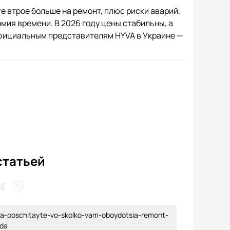
е втрое больше на ремонт, плюс риски аварий.
мия времени. В 2026 году цены стабильны, а
официальным представителям HYVA в Украине —
статьей
hyva-poschitayte-vo-skolko-vam-oboydotsia-remont-
oda