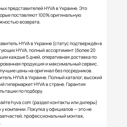
ных представителей HYVA в Украине. Это
торые поставляют 100% оригинальную
ожностью возврата.
витель HYVA в Украине (статус подтверждён в
тующих HYVA, полный ассортимент (более 20
ции каждые 5 дней, оперативная доставка по
ированная продукция и максимальный сервис.
лучшие цены на оригинал без посредников.
ель HYVA в Украине. Полный каталог, высокий
ий гипермаркет HYVA в стране. Гарантия
льтации по подбору.
айте hyva.com (раздел контакты или дилеры)
 компании. Покупка у официалов — это не
а запчастей, профессиональный монтаж,
.