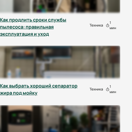
Как продлить сроки службы
1
Техника
пылесоса: правильная
мин
эксплуатация и уход
Как выбрать хороший сепаратор
1
Техника
мин
жира под мойку