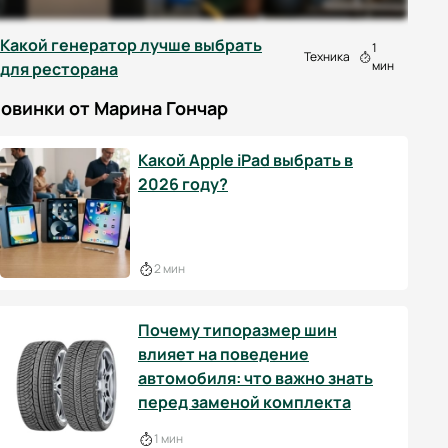
Какой генератор лучше выбрать
1
Техника
мин
для ресторана
овинки от Марина Гончар
Какой Apple iPad выбрать в
2026 году?
2 мин
Почему типоразмер шин
влияет на поведение
автомобиля: что важно знать
перед заменой комплекта
1 мин