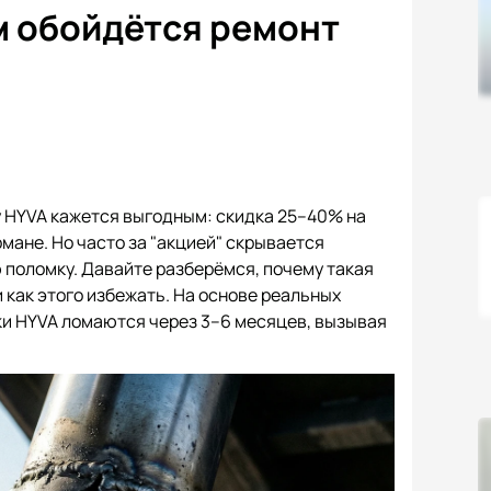
м обойдётся ремонт
у HYVA кажется выгодным: скидка 25–40% на
мане. Но часто за "акцией" скрывается
 поломку. Давайте разберёмся, почему такая
 как этого избежать. На основе реальных
ки HYVA ломаются через 3–6 месяцев, вызывая