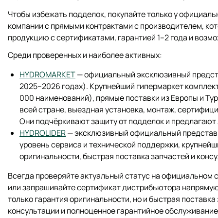
Чтобы избежать подделок, покупайте только у официаль
компании с прямыми контрактами с производителем, ко
продукцию с сертификатами, гарантией 1–2 года и возм
Среди проверенных и наиболее активных:
HYDROMARKET
— официальный эксклюзивный предста
2025–2026 годах). Крупнейший гипермаркет комплек
000 наименований), прямые поставки из Европы и Тур
всей стране, выездная установка, монтаж, сертифиц
Они подчёркивают защиту от подделок и предлагают 
HYDROLIDER
— эксклюзивный официальный представит
уровень сервиса и технической поддержки, крупнейш
оригинальности, быстрая поставка запчастей и консу
Всегда проверяйте актуальный статус на официальном с
или запрашивайте сертификат дистрибьютора напрямую у
только гарантия оригинальности, но и быстрая поставк
консультации и полноценное гарантийное обслуживание