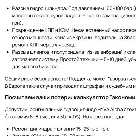
Разрыв гидроцилиндра: Под давлением 160–180 бар (
масло вытекает, кузов падает. Ремонт: замена цилиндр
грн).
Повреждение КПП и КОМ: Некачественный насос перег
отбора мощности. Кейс из Украины: водитель на Shac
ремонт КПП через 4 месяца.
Разрыв шлангов и полуприцепа: Из-за вибраций и сл
загрязняет систему. Простой техники — 5–10 дней, убы
для малого бизнеса.
Общий риск: безопасность! Подделка может "взорваться"
В Европе такие случаи приводят к штрафам и судебным и
Посчитаем ваши потери: калькулятор "экономи
Допустим, оригинальный гидроцилиндр HYVA Alpha стоит 2
(экономия 6–8 тыс., или 30–40%). Но через полгода:
Ремонт цилиндра + шланги: 15–25 тыс. грн.
Замена КОМ и масла: 10–20 тыс. грн.