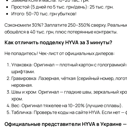
Простой (5 дней по 5 тыс. грн/день): 25 тыс. грн.
Итого: 50–70 тыс. грн убытков!
Сэкономили 30%? Заплатите 250–350% сверху. Реальные
обошёлся в 40 тыс. грн, плюс потерянные контракты.
Как отличить подделку HYVA за 3 минуты?
Не попадитесь! Чек-лист от официальных дилеров:
Упаковка: Оригинал — плотный картон с голограммой 
шрифтами.
Гравировка: Лазерная, чёткая (серийный номер, лого
неровная.
Швы и хром: Оригинал — гладкие швы, зеркальный хр
хром.
Вес: Оригинал тяжелее на 10–20% (лучшие сплавы).
Табличка: Проверьте коды на сайте HYVA. Если нет — 
Официальные представители HYVA в Украине —