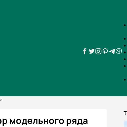
да
Т
зор модельного ряда