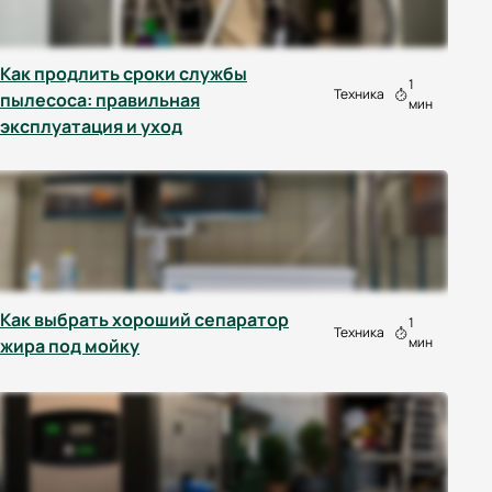
Как продлить сроки службы
1
Техника
пылесоса: правильная
мин
эксплуатация и уход
Как выбрать хороший сепаратор
1
Техника
мин
жира под мойку