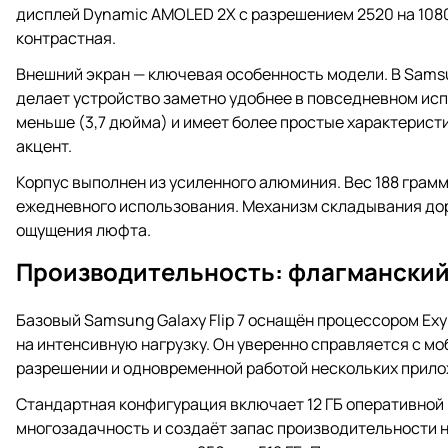
дисплей Dynamic AMOLED 2X с разрешением 2520 на 1080
контрастная.
Внешний экран — ключевая особенность модели. В Samsung
делает устройство заметно удобнее в повседневном исп
меньше (3,7 дюйма) и имеет более простые характеристи
акцент.
Корпус выполнен из усиленного алюминия. Вес 188 грам
ежедневного использования. Механизм складывания дор
ощущения люфта.
Производительность: флагманский
Базовый Samsung Galaxy Flip 7 оснащён процессором Ex
на интенсивную нагрузку. Он уверенно справляется с м
разрешении и одновременной работой нескольких прило
Стандартная конфигурация включает 12 ГБ оперативной
многозадачность и создаёт запас производительности н