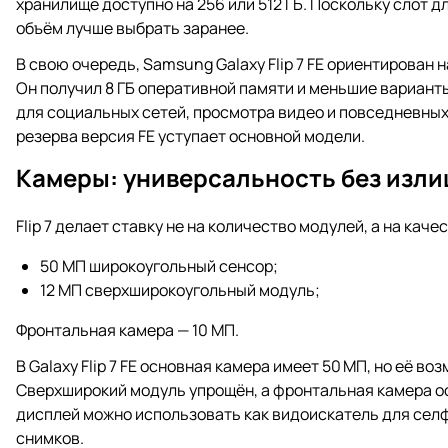
хранилище доступно на 256 или 512 ГБ. Поскольку слот 
объём лучше выбрать заранее.
В свою очередь, Samsung Galaxy Flip 7 FE ориентирован
Он получил 8 ГБ оперативной памяти и меньшие вариант
для социальных сетей, просмотра видео и повседневных
резерва версия FE уступает основной модели.
Камеры: универсальность без изл
Flip 7 делает ставку не на количество модулей, а на кач
50 МП широкоугольный сенсор;
12 МП сверхширокоугольный модуль;
Фронтальная камера — 10 МП.
В Galaxy Flip 7 FE основная камера имеет 50 МП, но её 
Сверхширокий модуль упрощён, а фронтальная камера ос
дисплей можно использовать как видоискатель для селф
снимков.