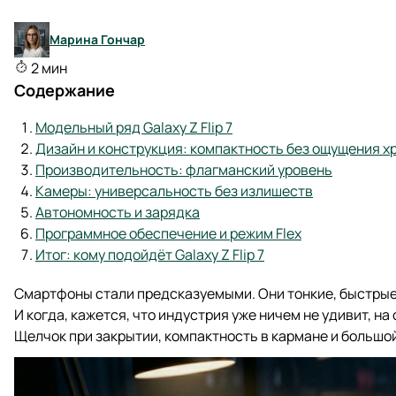
Марина Гончар
2 мин
Содержание
Модельный ряд Galaxy Z Flip 7
Дизайн и конструкция: компактность без ощущения х
Производительность: флагманский уровень
Камеры: универсальность без излишеств
Автономность и зарядка
Программное обеспечение и режим Flex
Итог: кому подойдёт Galaxy Z Flip 7
Смартфоны стали предсказуемыми. Они тонкие, быстрые,
И когда, кажется, что индустрия уже ничем не удивит, н
Щелчок при закрытии, компактность в кармане и большой