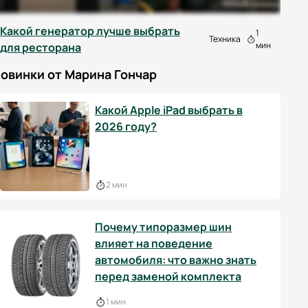
Какой генератор лучше выбрать
1
Техника
мин
для ресторана
овинки от Марина Гончар
Какой Apple iPad выбрать в
2026 году?
2 мин
Почему типоразмер шин
влияет на поведение
автомобиля: что важно знать
перед заменой комплекта
1 мин