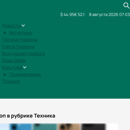
$ 44.95
€ 52.1
8 августа 2026 07:03
Новости
Актуально
Погода Украины
Карта Украины
Воздушная тривога
Deep State
Культура
Поздравления
Техника
оп в рубрике Техника