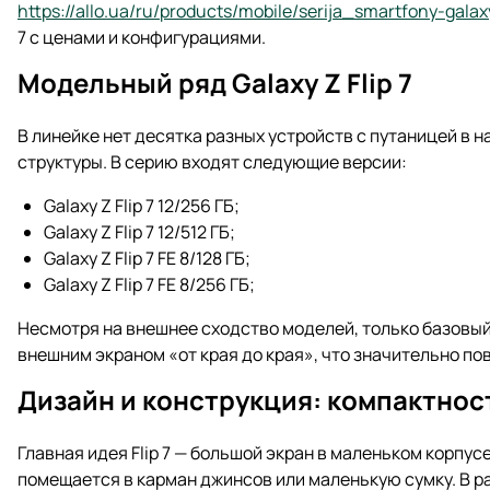
https://allo.ua/ru/products/mobile/serija_smartfony-galax
7 с ценами и конфигурациями.
Модельный ряд Galaxy Z Flip 7
В линейке нет десятка разных устройств с путаницей в
структуры. В серию входят следующие версии:
Galaxy Z Flip 7 12/256 ГБ;
Galaxy Z Flip 7 12/512 ГБ;
Galaxy Z Flip 7 FE 8/128 ГБ;
Galaxy Z Flip 7 FE 8/256 ГБ;
Несмотря на внешнее сходство моделей, только базовый
внешним экраном «от края до края», что значительно п
Дизайн и конструкция: компактнос
Главная идея Flip 7 — большой экран в маленьком корпус
помещается в карман джинсов или маленькую сумку. В 