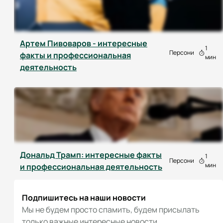
Артем Пивоваров - интересные
1
Персони
факты и профессиональная
мин
деятельность
Дональд Трамп: интересные факты
1
Персони
мин
и профессиональная деятельность
Подпишитесь на наши новости
Мы не будем просто спамить, будем присылать
только важные интересные новости