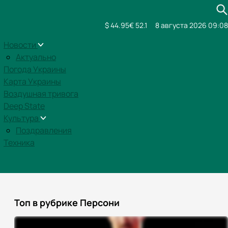
$ 44.95
€ 52.1
8 августа 2026 09:08
Новости
Актуально
Погода Украины
Карта Украины
Воздушная тривога
Deep State
Культура
Поздравления
Техника
Топ в рубрике Персони