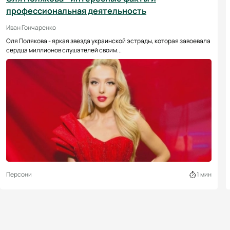
профессиональная деятельность
Иван Гончаренко
Оля Полякова - яркая звезда украинской эстрады, которая завоевала
сердца миллионов слушателей своим...
Персони
1 мин