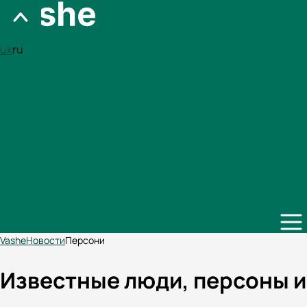
uk
ru
Vashe
Новости
Персони
Известные люди, персоны и