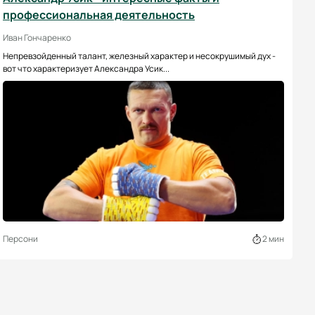
профессиональная деятельность
Иван Гончаренко
Непревзойденный талант, железный характер и несокрушимый дух -
вот что характеризует Александра Усик...
Персони
2 мин