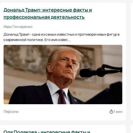
Дональд Трамп: интересные факты и
профессиональная деятельность
Иван Гончаренко
Дональд Трамп - одна из самых известных и противоречивых фигур в
современной политике. Его имя извес...
Персони
1 мин
Оля Полякова - интересные факты и