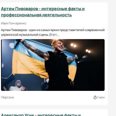
Артем Пивоваров - интересные факты и
профессиональная деятельность
Иван Гончаренко
Артем Пивоваров - один из самых ярких представителей современной
украинской музыкальной сцены. Его т...
Персони
1 мин
Александр Усик - интересные факты и