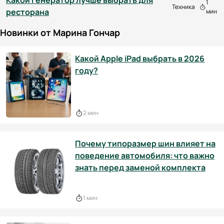
Какой генератор лучше выбрать для
1
Техника
ресторана
мин
Новинки от Марина Гончар
Какой Apple iPad выбрать в 2026
году?
2 мин
Почему типоразмер шин влияет на
поведение автомобиля: что важно
знать перед заменой комплекта
1 мин