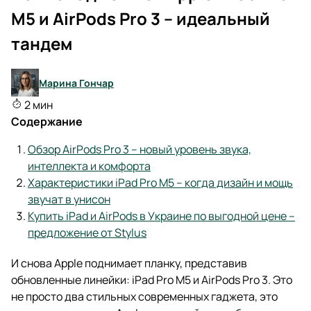
M5 и AirPods Pro 3 – идеальный
тандем
Марина Гончар
2 мин
Содержание
Обзор AirPods Pro 3 – новый уровень звука,
интеллекта и комфорта
Характеристики iPad Pro M5 – когда дизайн и мощь
звучат в унисон
Купить iPad и AirPods в Украине по выгодной цене –
предложение от Stylus
И снова Apple поднимает планку, представив
обновленные линейки: iPad Pro M5 и AirPods Pro 3. Это
не просто два стильных современных гаджета, это