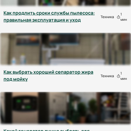
Как продлить сроки службы пылесоса:
1
Техника
правильная эксплуатация и уход
мин
Как выбрать хороший сепаратор жира
1
Техника
под мойку
мин