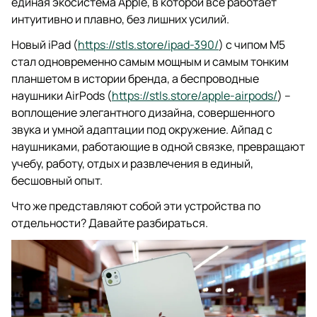
единая экосистема Apple, в которой все работает
интуитивно и плавно, без лишних усилий.
Новый iPad (
https://stls.store/ipad-390/
) с чипом М5
стал одновременно самым мощным и самым тонким
планшетом в истории бренда, а беспроводные
наушники AirPods (
https://stls.store/apple-airpods/
) –
воплощение элегантного дизайна, совершенного
звука и умной адаптации под окружение. Айпад с
наушниками, работающие в одной связке, превращают
учебу, работу, отдых и развлечения в единый,
бесшовный опыт.
Что же представляют собой эти устройства по
отдельности? Давайте разбираться.