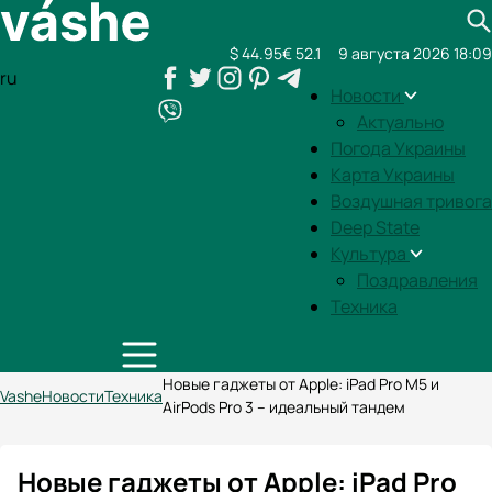
$ 44.95
€ 52.1
9 августа 2026 18:09
ru
Новости
Актуально
Погода Украины
Карта Украины
Воздушная тривога
Deep State
Культура
Поздравления
Техника
Новые гаджеты от Apple: iPad Pro M5 и
Vashe
Новости
Техника
AirPods Pro 3 – идеальный тандем
Новые гаджеты от Apple: iPad Pro