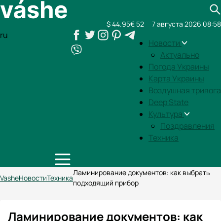
$ 44.95
€ 52
7 августа 2026 08:58
ru
Новости
Актуально
Погода Украины
Карта Украины
Воздушная тривога
Deep State
Культура
Поздравления
Техника
Ламинирование документов: как выбрать
Vashe
Новости
Техника
подходящий прибор
Ламинирование документов: как