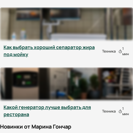
Как выбрать хороший сепаратор жира
1
Техника
под мойку
мин
Какой генератор лучше выбрать для
1
Техника
ресторана
мин
Новинки от Марина Гончар