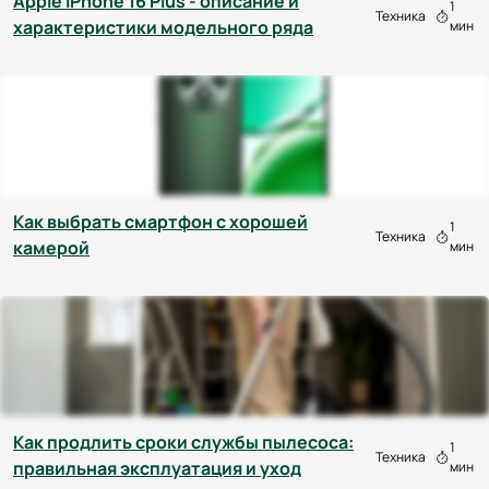
Apple iPhone 16 Plus - описание и
1
Техника
характеристики модельного ряда
мин
Как выбрать смартфон с хорошей
1
Техника
камерой
мин
Как продлить сроки службы пылесоса:
1
Техника
правильная эксплуатация и уход
мин