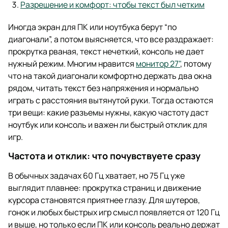
Разрешение и комфорт: чтобы текст был четким
Иногда экран для ПК или ноутбука берут “по
диагонали”, а потом выясняется, что все раздражает:
прокрутка рваная, текст нечеткий, консоль не дает
нужный режим. Многим нравится
монитор 27"
, потому
что на такой диагонали комфортно держать два окна
рядом, читать текст без напряжения и нормально
играть с расстояния вытянутой руки. Тогда остаются
три вещи: какие разъемы нужны, какую частоту даст
ноутбук или консоль и важен ли быстрый отклик для
игр.
Частота и отклик: что почувствуете сразу
В обычных задачах 60 Гц хватает, но 75 Гц уже
выглядит плавнее: прокрутка страниц и движение
курсора становятся приятнее глазу. Для шутеров,
гонок и любых быстрых игр смысл появляется от 120 Гц
и выше, но только если ПК или консоль реально держат