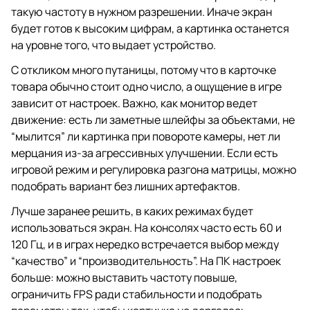
такую частоту в нужном разрешении. Иначе экран
будет готов к высоким цифрам, а картинка останется
на уровне того, что выдает устройство.
С откликом много путаницы, потому что в карточке
товара обычно стоит одно число, а ощущение в игре
зависит от настроек. Важно, как монитор ведет
движение: есть ли заметные шлейфы за объектами, не
“мылится” ли картинка при повороте камеры, нет ли
мерцания из-за агрессивных улучшении. Если есть
игровой режим и регулировка разгона матрицы, можно
подобрать вариант без лишних артефактов.
Лучше заранее решить, в каких режимах будет
использоваться экран. На консолях часто есть 60 и
120 Гц, и в играх нередко встречается выбор между
“качество” и “производительность”. На ПК настроек
больше: можно выставить частоту повыше,
ограничить FPS ради стабильности и подобрать