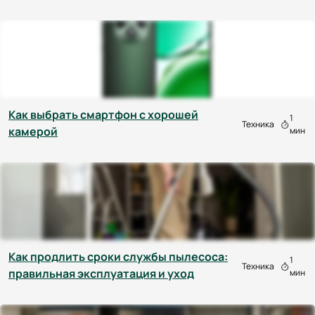
Как выбрать смартфон с хорошей
1
Техника
камерой
мин
Как продлить сроки службы пылесоса:
1
Техника
правильная эксплуатация и уход
мин