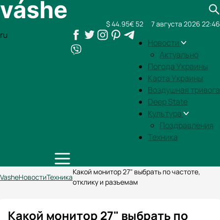
$ 44.95
€ 52
7 августа 2026 22:46
ru
Новости
Актуально
Погода Украины
Карта Украины
Воздушная тривога
Deep State
Культура
Поздравления
Техника
Какой монитор 27" выбрать по частоте,
Vashe
Новости
Техника
отклику и разъемам
Какой монитор 27" выбрать по