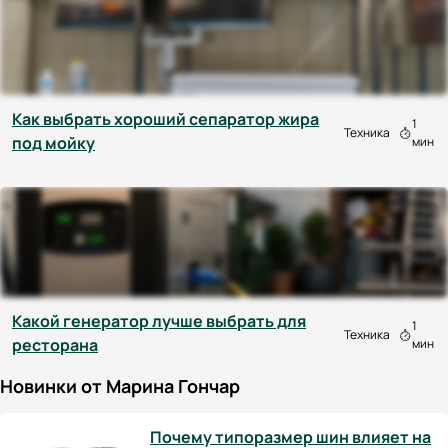
Как выбрать хороший сепаратор жира
1
Техника
под мойку
мин
Какой генератор лучше выбрать для
1
Техника
ресторана
мин
Новинки от Марина Гончар
Почему типоразмер шин влияет на