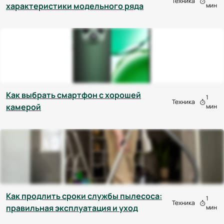
Техника
характеристики модельного ряда
мин
Как выбрать смартфон с хорошей
1
Техника
камерой
мин
Как продлить сроки службы пылесоса:
1
Техника
правильная эксплуатация и уход
мин