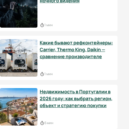
ночного видения
1 мин
Какие бывают рефконтейнеры:
Carrier, Thermo King, Daikin —
сравнение производителе
1 мин
Недвижимость в Португалии в
2026 году: как выбрать регион,
объект и стратегию покупки
6 мин