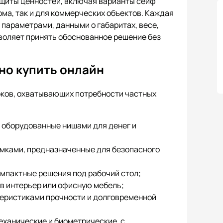
ащиты ценностей, включая варианты сейф
ома, так и для коммерческих объектов. Каждая
параметрами, данными о габаритах, весе,
зволяет принять обоснованное решение без
жно купить онлайн
локов, охватывающих потребности частных
 оборудованные нишами для денег и
мками, предназначенные для безопасного
омпактные решения под рабочий стол;
в интерьер или офисную мебель;
еристиками прочности и долговременной
еханические и биометрические, с