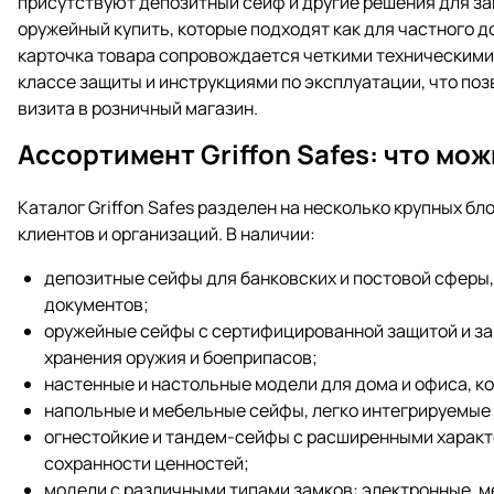
присутствуют депозитный сейф и другие решения для з
оружейный купить, которые подходят как для частного д
карточка товара сопровождается четкими техническими 
классе защиты и инструкциями по эксплуатации, что по
визита в розничный магазин.
Ассортимент Griffon Safes: что мо
Каталог Griffon Safes разделен на несколько крупных б
клиентов и организаций. В наличии:
депозитные сейфы для банковских и постовой сферы,
документов;
оружейные сейфы с сертифицированной защитой и за
хранения оружия и боеприпасов;
настенные и настольные модели для дома и офиса, к
напольные и мебельные сейфы, легко интегрируемые 
огнестойкие и тандем-сейфы с расширенными характ
сохранности ценностей;
модели с различными типами замков: электронные, м