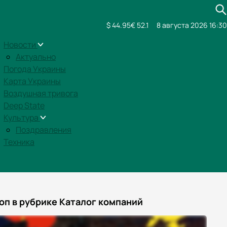
$ 44.95
€ 52.1
8 августа 2026 16:30
Новости
Актуально
Погода Украины
Карта Украины
Воздушная тривога
Deep State
Культура
Поздравления
Техника
оп в рубрике Каталог компаний