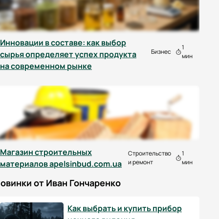
Инновации в составе: как выбор
1
Бизнес
сырья определяет успех продукта
мин
на современном рынке
Магазин строительных
Строительство
1
и ремонт
мин
материалов apelsinbud.com.ua
овинки от Иван Гончаренко
Как выбрать и купить прибор