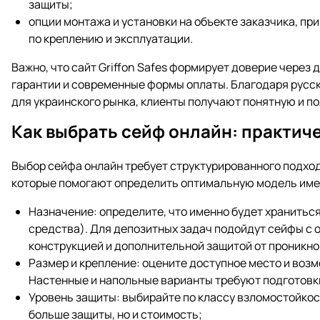
защиты;
опции монтажа и установки на объекте заказчика, п
по креплению и эксплуатации.
Важно, что сайт Griffon Safes формирует доверие через
гарантии и современные формы оплаты. Благодаря русс
для украинского рынка, клиенты получают понятную и п
Как выбрать сейф онлайн: практич
Выбор сейфа онлайн требует структурированного подхо
которые помогают определить оптимальную модель имен
Назначение: определите, что именно будет хранитьс
средства). Для депозитных задач подойдут сейфы с
конструкцией и дополнительной защитой от проникно
Размер и крепление: оцените доступное место и возм
Настенные и напольные варианты требуют подготовки
Уровень защиты: выбирайте по классу взломостойкост
больше защиты, но и стоимость;