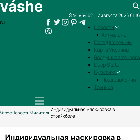
$ 44.95
€ 52
7 августа 2026 01:16
ru
Новости
Актуально
Погода Украины
Карта Украины
Воздушная тривога
Deep State
Культура
Поздравления
Техника
Индивидуальная маскировка в
Vashe
Новости
Милитари
страйкболе
Индивидуальная маскировка в